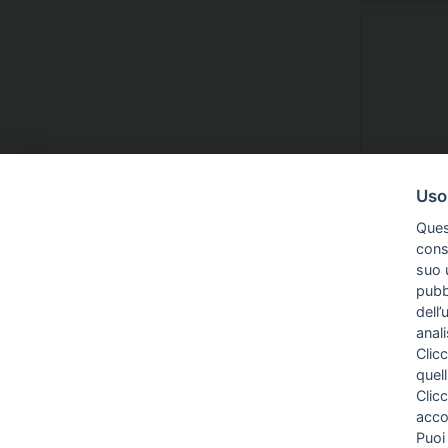
Uso
Ques
conse
suo u
pubbl
dell’
anal
Clicc
quell
Clic
acco
INFO
Puoi