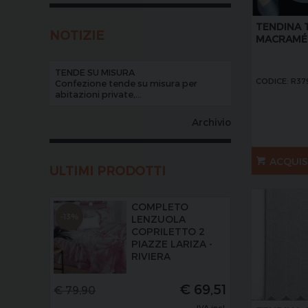
TENDINA 
NOTIZIE
MACRAMÉ
TENDE SU MISURA
CODICE: R37
Confezione tende su misura per
abitazioni private,...
Archivio
ACQUI
ULTIMI PRODOTTI
COMPLETO
-13%
LENZUOLA
COPRILETTO 2
PIAZZE LARIZA -
RIVIERA
€
69,51
€
79,90
IVA incl.