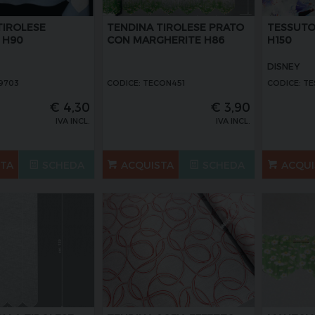
TIROLESE
TENDINA TIROLESE PRATO
TESSUTO
 H90
CON MARGHERITE H86
H150
DISNEY
9703
CODICE: TECON451
CODICE: TE
€
4,30
€
3,90
IVA INCL.
IVA INCL.
STA
SCHEDA
ACQUISTA
SCHEDA
ACQUI