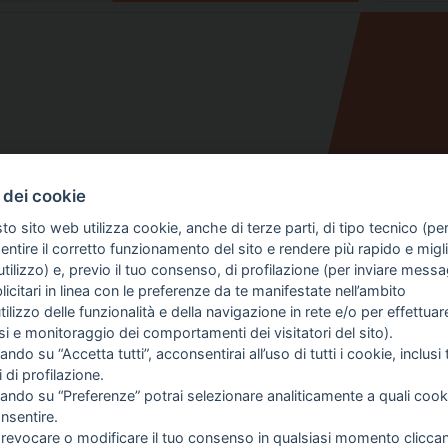
 dei cookie
to sito web utilizza cookie, anche di terze parti, di tipo tecnico (pe
ntire il corretto funzionamento del sito e rendere più rapido e miglio
tilizzo) e, previo il tuo consenso, di profilazione (per inviare messa
icitari in linea con le preferenze da te manifestate nell’ambito
utilizzo delle funzionalità e della navigazione in rete e/o per effettuar
isi e monitoraggio dei comportamenti dei visitatori del sito).
ando su “Accetta tutti”, acconsentirai all’uso di tutti i cookie, inclusi t
i di profilazione.
cando su “Preferenze” potrai selezionare analiticamente a quali cook
nsentire.
 SULL'AZIENDA
GUIDA AGLI ACQUISTI
 revocare o modificare il tuo consenso in qualsiasi momento clicca