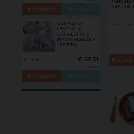
TENDINA 
NATURAL 
ACQUISTA
SCHEDA
COMPLETO
CODICE: TE
-13%
LENZUOLA
COPRILETTO 2
PIAZZE MANJOLA
- RIVIERA
€
69,51
€
79,90
ACQUI
IVA incl.
ACQUISTA
SCHEDA