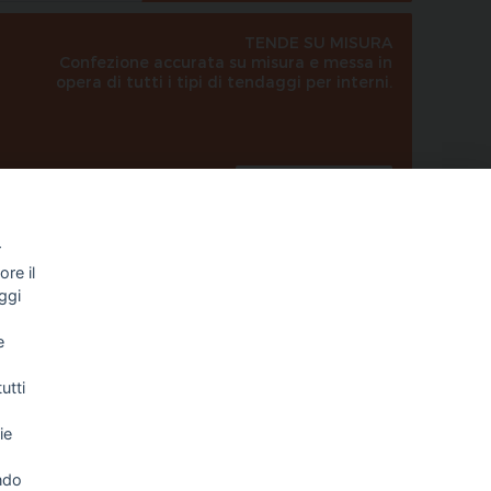
TENDE SU MISURA
Confezione accurata su misura e messa in
opera di tutti i tipi di tendaggi per interni.
SCOPRI DI PIÙ
r
re il
ggi
e
utti
ie
NEWSLETTER
ndo