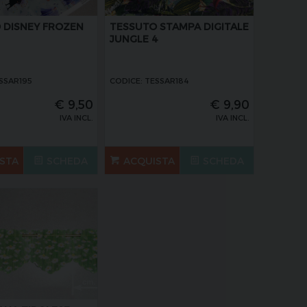
 DISNEY FROZEN
TESSUTO STAMPA DIGITALE
JUNGLE 4
SSAR195
CODICE: TESSAR184
€
9,50
€
9,90
IVA INCL.
IVA INCL.
STA
SCHEDA
ACQUISTA
SCHEDA