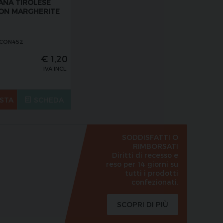
NA TIROLESE
ON MARGHERITE
ECON452
€
1,20
IVA INCL.
STA
SCHEDA
SODDISFATTI O
RIMBORSATI
Diritti di recesso e
reso per 14 giorni su
tutti i prodotti
confezionati.
SCOPRI DI PIÙ