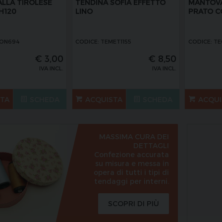
ALLA TIROLESE
TENDINA SOFIA EFFETTO
MANTOVA
H120
LINO
PRATO C
CON694
CODICE: TEMET1155
CODICE: T
€
3,00
€
8,50
IVA INCL.
IVA INCL.
STA
SCHEDA
ACQUISTA
SCHEDA
ACQUI
MASSIMA CURA DEI
DETTAGLI
Confezione accurata
su misura e messa in
opera di tutti i tipi di
tendaggi per interni.
SCOPRI DI PIÙ