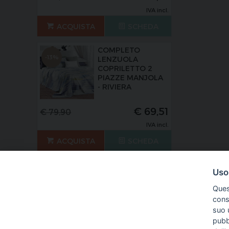
IVA incl.
ACQUISTA
SCHEDA
COMPLETO
-13%
LENZUOLA
COPRILETTO 2
PIAZZE MANJOLA
- RIVIERA
€
69,51
€
79,90
IVA incl.
ACQUISTA
SCHEDA
Uso
Ques
conse
suo u
pubbl