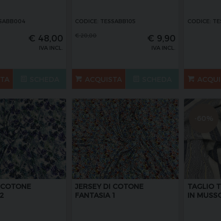
SSABB004
CODICE: TESSABB105
CODICE: T
€
20,00
€
48,00
€
9,90
IVA INCL.
IVA INCL.
STA
SCHEDA
ACQUISTA
SCHEDA
ACQUI
-60%
I COTONE
JERSEY DI COTONE
TAGLIO 
2
FANTASIA 1
IN MUSSO