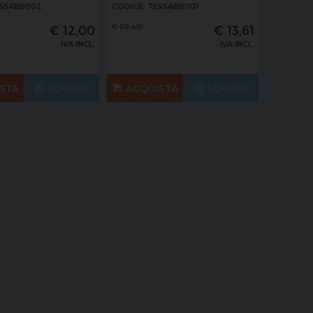
ESSABB002
CODICE: TESSABB001
€
32,40
€
12,00
€
13,61
IVA INCL.
IVA INCL.
STA
SCHEDA
ACQUISTA
SCHEDA