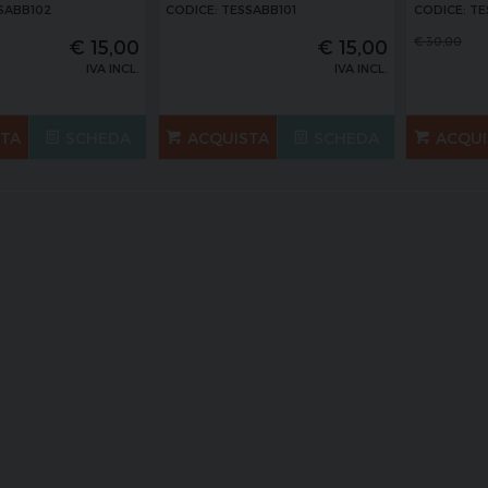
SABB102
CODICE: TESSABB101
CODICE: T
€
30,00
€
15,00
€
15,00
IVA INCL.
IVA INCL.
STA
SCHEDA
ACQUISTA
SCHEDA
ACQUI