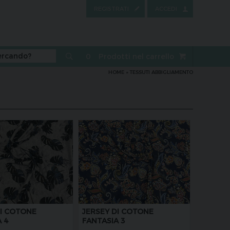
REGISTRATI
ACCEDI
0
Prodotti nel carrello
HOME
»
TESSUTI ABBIGLIAMENTO
DI COTONE
JERSEY DI COTONE
 4
FANTASIA 3