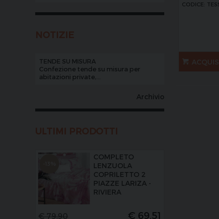
CODICE: TES
NOTIZIE
TENDE SU MISURA
ACQUI
Confezione tende su misura per
abitazioni private,...
Archivio
ULTIMI PRODOTTI
COMPLETO
-13%
LENZUOLA
COPRILETTO 2
PIAZZE LARIZA -
RIVIERA
€
69,51
€
79,90