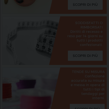
interni.
SCOPRI DI PIÙ
SODDISFATTI O
RIMBORSATI
Diritti di recesso e
reso per 14 giorni su
tutti i prodotti
confezionati.
SCOPRI DI PIÙ
TENDE SU MISURA
Confezione
accurata su misura
e messa in opera di
tutti i tipi di
tendaggi per
interni.
SCOPRI DI PIÙ