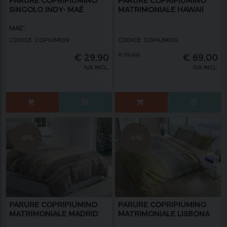
PARURE COPRIPIUMINO
PARURE COPRIPIUMINO
SINGOLO INDY- MAÉ
MATRIMONIALE HAWAII
MAE'
CODICE: COPIUM109
CODICE: COPIUM106
€
75,00
€
29,90
€
69,00
IVA INCL.
IVA INCL.
-8%
-8%
PARURE COPRIPIUMINO
PARURE COPRIPIUMINO
MATRIMONIALE MADRID
MATRIMONIALE LISBONA