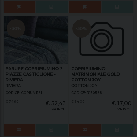
-30%
-50%
PARURE COPRIPIUMINO 2
COPRIPIUMINO
PIAZZE CASTIGLIONE -
MATRIMONIALE GOLD
RIVIERA
COTTON JOY
RIVIERA
COTTON JOY
CODICE: COPIUM1121
CODICE: R150588
€
74,90
€
34,00
€
52,43
€
17,00
IVA INCL.
IVA INCL.