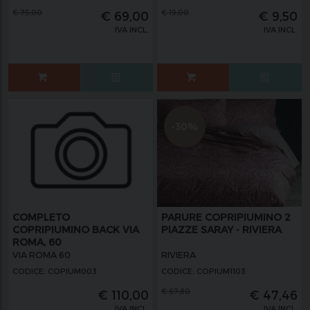
€
75,00
€
19,00
€
69,00
€
9,50
IVA INCL.
IVA INCL.
-30%
COMPLETO
PARURE COPRIPIUMINO 2
COPRIPIUMINO BACK VIA
PIAZZE SARAY - RIVIERA
ROMA, 60
VIA ROMA 60
RIVIERA
CODICE: COPIUM003
CODICE: COPIUM1103
€
67,80
€
110,00
€
47,46
IVA INCL.
IVA INCL.