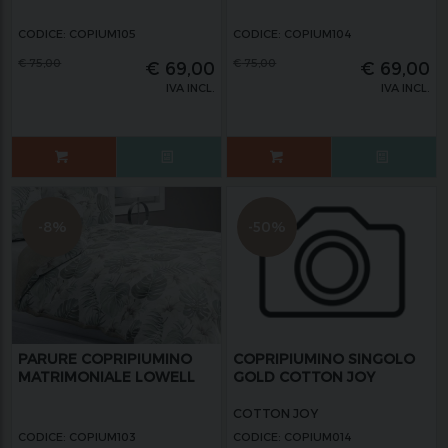
CODICE: COPIUM105
CODICE: COPIUM104
€
75,00
€
75,00
€
69,00
€
69,00
IVA INCL.
IVA INCL.
-8%
-50%
PARURE COPRIPIUMINO
COPRIPIUMINO SINGOLO
MATRIMONIALE LOWELL
GOLD COTTON JOY
COTTON JOY
CODICE: COPIUM103
CODICE: COPIUM014