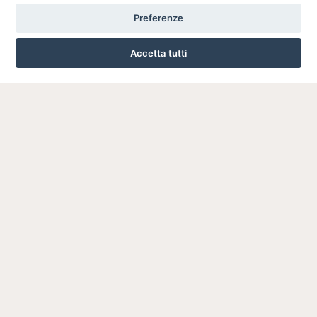
Preferenze
Accetta tutti
VIA ROMA, 77 - CESANO BOSCONE 20090 (MI)
024503024
INFO SULL'AZIENDA
HOME
AZIENDA
NOTIZIE
DOVE SIAMO
CONTATTI
PRIVACY
TERMINI E CONDIZIONI
COOKIE POLICY
PREFERENZE COOKIE
GUIDA AGLI ACQUISTI
PROCEDURA DI ACQUISTO