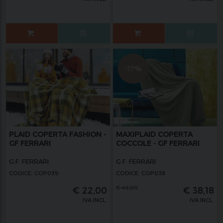
-17%
PLAID COPERTA FASHION -
MAXIPLAID COPERTA
GF FERRARI
COCCOLE - GF FERRARI
G.F. FERRARI
G.F. FERRARI
CODICE: COP039
CODICE: COP038
€
46,00
€
22,00
€
38,18
IVA INCL.
IVA INCL.