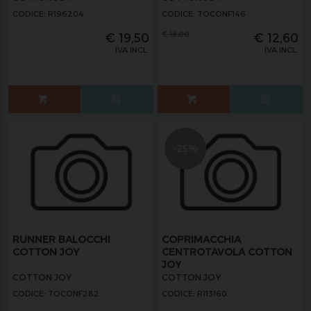
CODICE: R196204
CODICE: TOCONF146
€
18,00
€
19,50
€
12,60
IVA INCL.
IVA INCL.
-25%
RUNNER BALOCCHI
COPRIMACCHIA
COTTON JOY
CENTROTAVOLA COTTON
JOY
COTTON JOY
COTTON JOY
CODICE: TOCONF282
CODICE: R113160