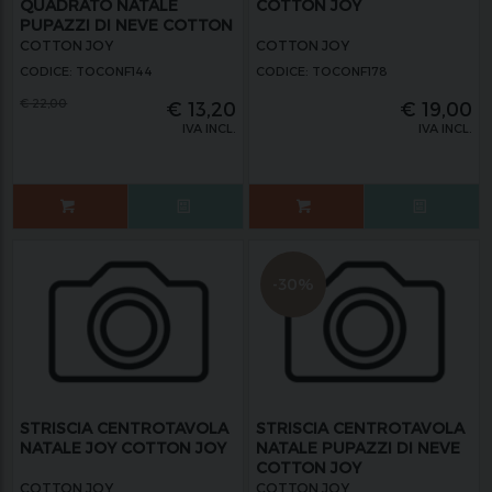
QUADRATO NATALE
COTTON JOY
PUPAZZI DI NEVE COTTON
JOY
COTTON JOY
COTTON JOY
CODICE: TOCONF144
CODICE: TOCONF178
€
22,00
€
13,20
€
19,00
IVA INCL.
IVA INCL.
-30%
STRISCIA CENTROTAVOLA
STRISCIA CENTROTAVOLA
NATALE JOY COTTON JOY
NATALE PUPAZZI DI NEVE
COTTON JOY
COTTON JOY
COTTON JOY