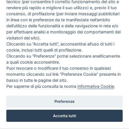
tecnico (per consentire il corretto funzionamento del sito e
COOKIE POLICY
rendere più rapido e migliore il suo utilizzo) e, previo il tuo
PREFERENZE COOKIE
consenso, di profilazione (per inviare messaggi pubblicitari
GUIDA AGLI ACQUISTI
in linea con le preferenze da te manifestate nell’ambito
dell’utilizzo delle funzionalità e della navigazione in rete e/o
PROCEDURA DI ACQUISTO
per effettuare analisi e monitoraggio dei comportamenti dei
PAGAMENTI
visitatori del sito).
DIRITTO DI RECESSO
Cliccando su “Accetta tutti”, acconsentirai all’uso di tutti i
SPEDIZIONI E COSTI
cookie, inclusi tutti quelli di profilazione.
NEWSLETTER
Cliccando su “Preferenze” potrai selezionare analiticamente
a quali cookie acconsentire.
Puoi revocare o modificare il tuo consenso in qualsiasi
momento cliccando sul link “Preferenze Cookie” presente in
Letta l’informativa privacy acconsento espressamente al trattamento
basso in tutte le pagine del sito.
dei miei dati personali per finalità di marketing (newsletter, novità,
promozioni, ecc.).
Per saperne di più consulta la nostra
Informativa Cookie
.
Consulta la nostra Privacy Policy
NETWORK
TOP
Preferenze
Tendeamilano.it | T&T Tessuti e Tendaggi Srl | P.I. 10130380966
Accetta tutti
CREDITS