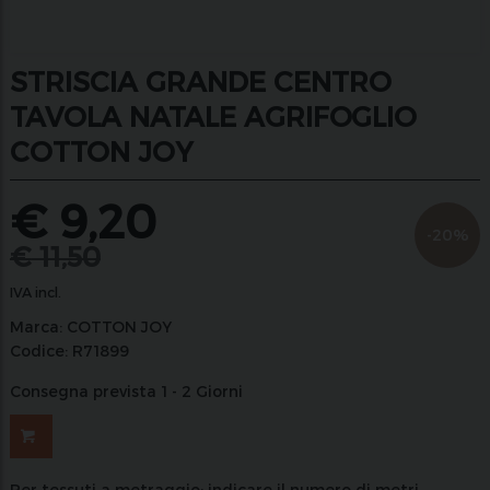
STRISCIA GRANDE CENTRO
TAVOLA NATALE AGRIFOGLIO
COTTON JOY
€
9,20
-20%
€
11,50
IVA incl.
Marca:
COTTON JOY
Codice:
R71899
Consegna prevista 1 - 2 Giorni
Per tessuti a metraggio: indicare il numero di metri