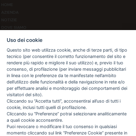
HOME
AZIENDA
NOTIZIE
DOVE SIAMO
CONTATTI
Uso dei cookie
PRIVACY
Questo sito web utilizza cookie, anche di terze parti, di tipo
TERMINI E CONDIZIONI
tecnico (per consentire il corretto funzionamento del sito e
COOKIE POLICY
rendere più rapido e migliore il suo utilizzo) e, previo il tuo
PREFERENZE COOKIE
consenso, di profilazione (per inviare messaggi pubblicitari
GUIDA AGLI ACQUISTI
in linea con le preferenze da te manifestate nell’ambito
dell’utilizzo delle funzionalità e della navigazione in rete e/o
PROCEDURA DI ACQUISTO
per effettuare analisi e monitoraggio dei comportamenti dei
PAGAMENTI
visitatori del sito).
DIRITTO DI RECESSO
Cliccando su “Accetta tutti”, acconsentirai all’uso di tutti i
SPEDIZIONI E COSTI
cookie, inclusi tutti quelli di profilazione.
NEWSLETTER
Cliccando su “Preferenze” potrai selezionare analiticamente
a quali cookie acconsentire.
Puoi revocare o modificare il tuo consenso in qualsiasi
momento cliccando sul link “Preferenze Cookie” presente in
Letta l’informativa privacy acconsento espressamente al trattamento