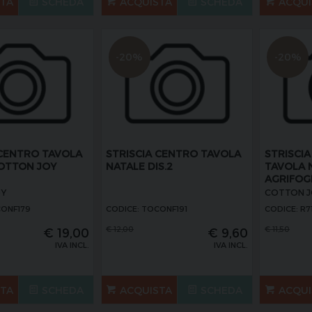
STA
SCHEDA
ACQUISTA
SCHEDA
ACQUI
-20%
-20%
 CENTRO TAVOLA
STRISCIA CENTRO TAVOLA
STRISCI
OTTON JOY
NATALE DIS.2
TAVOLA 
AGRIFOG
OY
COTTON J
CONF179
CODICE: TOCONF191
CODICE: R7
€
12,00
€
11,50
€
19,00
€
9,60
IVA INCL.
IVA INCL.
STA
SCHEDA
ACQUISTA
SCHEDA
ACQUI