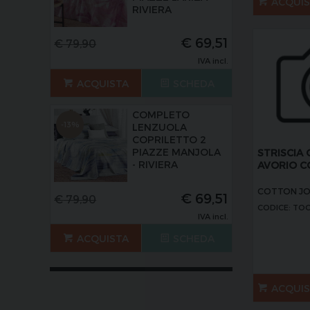
ACQUI
RIVIERA
€
69,51
€
79,90
IVA incl.
ACQUISTA
SCHEDA
COMPLETO
-13%
LENZUOLA
COPRILETTO 2
PIAZZE MANJOLA
STRISCIA
- RIVIERA
AVORIO C
COTTON J
€
69,51
€
79,90
CODICE: TO
IVA incl.
ACQUISTA
SCHEDA
ACQUI