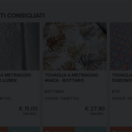
I CONSIGLIATI
 A METRAGGIO
TOVAGLIA A METRAGGIO
TOVAGLI
D LUREX
MAICA - BOTTARO
DISEGNO
BOTTARO
BTG
MET212
CODICE: TOMET702
CODICE: T
€
15,00
€
27,90
IVA INCL.
IVA INCL.