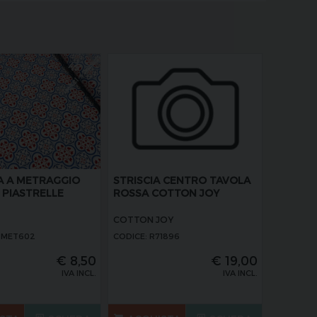
A A METRAGGIO
STRISCIA CENTRO TAVOLA
 PIASTRELLE
ROSSA COTTON JOY
COTTON JOY
OMET602
CODICE: R71896
€
8,50
€
19,00
IVA INCL.
IVA INCL.