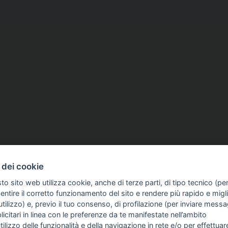
 dei cookie
to sito web utilizza cookie, anche di terze parti, di tipo tecnico (pe
ntire il corretto funzionamento del sito e rendere più rapido e miglio
tilizzo) e, previo il tuo consenso, di profilazione (per inviare messa
 SULL'AZIENDA
GUIDA AGLI ACQUISTI
icitari in linea con le preferenze da te manifestate nell’ambito
PROCEDURA DI ACQUISTO
utilizzo delle funzionalità e della navigazione in rete e/o per effettuar