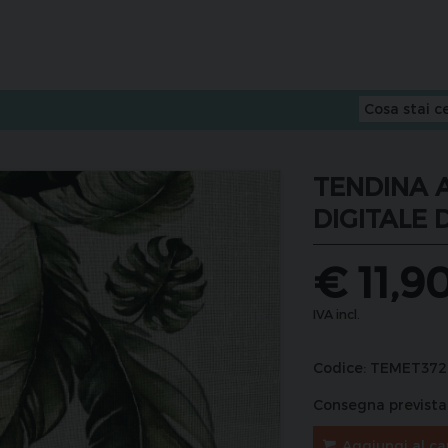
TENDINA 
DIGITALE D
€
11,9
IVA incl.
Codice:
TEMET372
Consegna prevista 
Aggiungi al ca