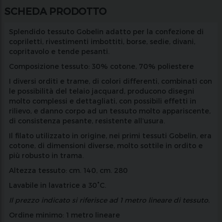
SCHEDA PRODOTTO
Splendido tessuto Gobelin
adatto per la confezione di
copriletti, rivestimenti imbottiti, borse, sedie, divani,
copritavolo e tende pesanti.
Composizione
tessuto: 30% cotone, 70% poliestere
I diversi orditi e trame, di colori differenti, combinati con
le possibilità del telaio jacquard, producono disegni
molto complessi e dettagliati, con possibili effetti in
rilievo, e danno corpo ad un tessuto molto appariscente,
di consistenza pesante, resistente all’usura.
Il filato utilizzato in origine, nei primi tessuti Gobelin, era
cotone, di dimensioni diverse, molto sottile in ordito e
più robusto in trama.
Altezza
tessuto: cm. 140, cm. 280
Lavabile in lavatrice a 30°C.
Il prezzo indicato si riferisce ad 1 metro lineare di tessuto.
Ordine minimo
:
1 metro lineare