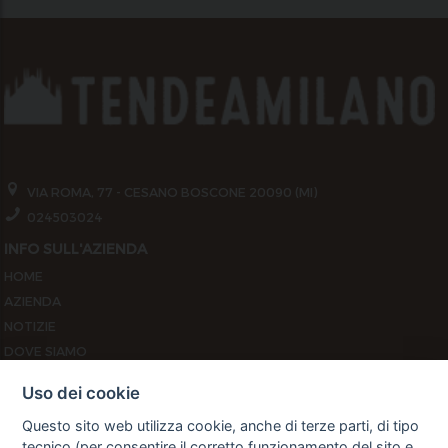
VIA ROMA, 77 - CESANO BOSCONE 20090 (MI)
024503024
INFO SULL'AZIENDA
HOME
AZIENDA
NOTIZIE
DOVE SIAMO
CONTATTI
Uso dei cookie
PRIVACY
Questo sito web utilizza cookie, anche di terze parti, di tipo
TERMINI E CONDIZIONI
tecnico (per consentire il corretto funzionamento del sito e