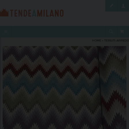
HOME
»
TESSUTI ARREDO