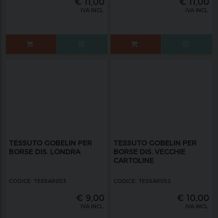
€
11,00
€
11,00
IVA INCL.
IVA INCL.
TESSUTO GOBELIN PER
TESSUTO GOBELIN PER
BORSE DIS. LONDRA
BORSE DIS. VECCHIE
CARTOLINE
CODICE: TESSAR053
CODICE: TESSAR052
€
9,00
€
10,00
IVA INCL.
IVA INCL.