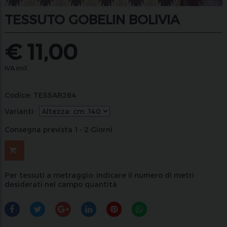
TESSUTO GOBELIN BOLIVIA
€
11,00
IVA incl.
Codice:
TESSAR264
Varianti:
Consegna prevista 1 - 2 Giorni
Per tessuti a metraggio: indicare il numero di metri
desiderati nel campo quantità