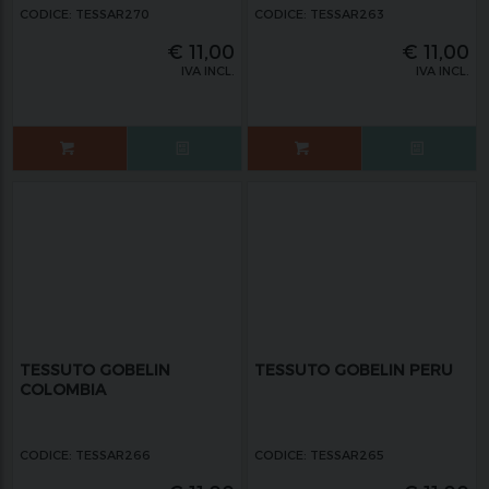
CODICE: TESSAR270
CODICE: TESSAR263
€
11,00
€
11,00
IVA INCL.
IVA INCL.
TESSUTO GOBELIN
TESSUTO GOBELIN PERU
COLOMBIA
CODICE: TESSAR266
CODICE: TESSAR265